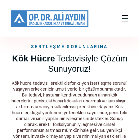
Op. Dr. Ali AYDIN
Üroloji Doktoru
SERTLEŞME SORUNLARINA
Kök Hücre
Tedavisiyle Çözüm
Sunuyoruz!
Kök hücre tedavisi, erektil disfonksiyon (sertleşme sorunu)
yaşayan erkekler için umut verici bir çözüm sunmaktadır.
Bu tedavi, hastanın kendi vücudundan alınan kök
hücrelerin, penisteki hasarlı dokuları onarmak ve kan akışını
artırmak amacıyla kullanılması prensibine dayanır. Kök
hücreler, doğal yenilenme yetenekleri sayesinde, penisteki
damar ve sinir yapılarının iyileşmesini destekler. Sonuç
olarak, erektil fonksiyonun iyileşmesi ve cinsel
performansın artması mümkün hale gelir. Bu yenilikçi
yöntem, invaziv olmayan yapısı ve minimal yan etkileri ile